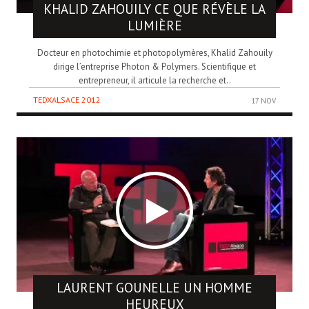
KHALID ZAHOUILY
CE QUE RÉVÈLE LA
LUMIÈRE
Docteur en photochimie et photopolymères, Khalid Zahouily
dirige l’entreprise Photon & Polymers. Scientifique et
entrepreneur, il articule la recherche et..
TEDXALSACE 2012
17 NOV
LAURENT GOUNELLE
UN HOMME
HEUREUX