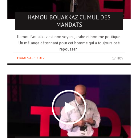
HAMOU BOUAKKAZ
CUMUL DES
MANDATS
Hamou Bouakkaz est non voyant, arabe et homme politique.
Un mélange détonnant pour cet homme qui a toujours osé
repousser..
TEDXALSACE 2012
17 NOV