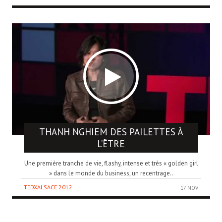
THANH NGHIEM
DES PAILETTES À
L’ÊTRE
Une première tranche de vie, flashy, intense et très « golden girl
» dans le monde du business, un recentrage..
TEDXALSACE 2012
17 NOV