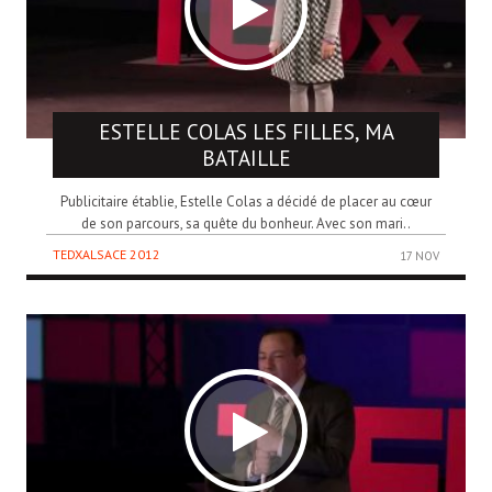
ESTELLE COLAS
LES FILLES, MA
BATAILLE
Publicitaire établie, Estelle Colas a décidé de placer au cœur
de son parcours, sa quête du bonheur. Avec son mari..
TEDXALSACE 2012
17 NOV