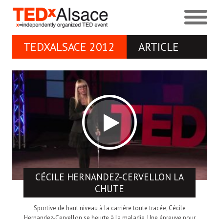
TEDXALSACE 2012
ARTICLE
CÉCILE HERNANDEZ-CERVELLON
LA
CHUTE
Sportive de haut niveau à la carrière toute tracée, Cécile
Hernandez-Cervellon se heurte à la maladie. Une épreuve pour