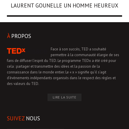
LAURENT GOUNELLE
UN HOMME HEUREUX
À
PROPOS
Face à son succès, TED a souhaité
permettre à la communauté élargie de ses
fans de diffuser l’esprit du TED. Le programme TEDx a été créé pour
cela : partager et transmettre des idées et la passion de la
connaissance dans le monde entier. Le « x » signifie qu’il s’agit
d’évènements indépendants organisés dans le respect des règles et
des valeurs du TED.
LIRE LA SUITE
SUIVEZ
NOUS