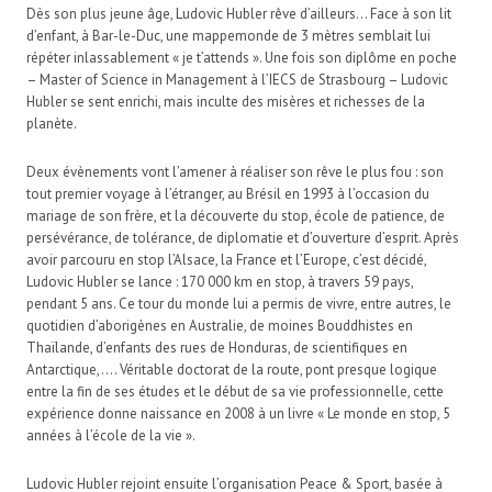
Dès son plus jeune âge, Ludovic Hubler rêve d’ailleurs… Face à son lit
d’enfant, à Bar-le-Duc, une mappemonde de 3 mètres semblait lui
répéter inlassablement « je t’attends ». Une fois son diplôme en poche
– Master of Science in Management à l’IECS de Strasbourg – Ludovic
Hubler se sent enrichi, mais inculte des misères et richesses de la
planète.
Deux évènements vont l’amener à réaliser son rêve le plus fou : son
tout premier voyage à l’étranger, au Brésil en 1993 à l’occasion du
mariage de son frère, et la découverte du stop, école de patience, de
persévérance, de tolérance, de diplomatie et d’ouverture d’esprit. Après
avoir parcouru en stop l’Alsace, la France et l’Europe, c’est décidé,
Ludovic Hubler se lance : 170 000 km en stop, à travers 59 pays,
pendant 5 ans. Ce tour du monde lui a permis de vivre, entre autres, le
quotidien d’aborigènes en Australie, de moines Bouddhistes en
Thaïlande, d’enfants des rues de Honduras, de scientifiques en
Antarctique,…. Véritable doctorat de la route, pont presque logique
entre la fin de ses études et le début de sa vie professionnelle, cette
expérience donne naissance en 2008 à un livre « Le monde en stop, 5
années à l’école de la vie ».
Ludovic Hubler rejoint ensuite l’organisation Peace & Sport, basée à