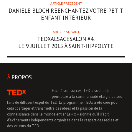
ARTICLE PRÉCÉDENT
DANIÈLE BLOCH
RÉENCHANTEZ VOTRE PETIT
ENFANT INTÉRIEUR
ARTICLE SUIVANT
TEDXALSACESALON #4,
LE 9 JUILLET 2015 À SAINT-HIPPOLYTE
À
PROPOS
Face à son succès, TED a souhaité
permettre à la communauté élargie de ses
fans de diffuser l’esprit du TED. Le programme TEDx a été créé pour
cela : partager et transmettre des idées et la passion de la
connaissance dans le monde entier. Le « x » signifie qu’il s’agit
d’évènements indépendants organisés dans le respect des règles et
des valeurs du TED.