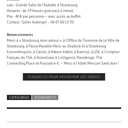
Lieu : Grande Salle de l’Aubette à Strasbourg.
Horaires : de 19 heures (précises) à minuit.
Prix : 40 € par personne – avec accès au buffet.
Contact : Gilles Auberger – 06 07 60 13 30
Remerciements
Merci à « Strasbourg mon amour », à l’Office de Tourisme de la Ville de
Strasbourg, à Passe Muraille.Merci au Shadock et à Strasbourg
Eurométropole, à Carole, à Nature Addict, à Barrisol, à LDE, à Comptoir
Français du Thé, à HomeGaïa, à Colligence, Naodesign, The
Connecting Place et Puissance-E. – Merci à l’hôtel Mercure Saint Jean !
CLIQUEZ ICI POUR DÉCOUVRIR LES VIDÉOS
CATÉGORIES
ÉVÈNEMENTS