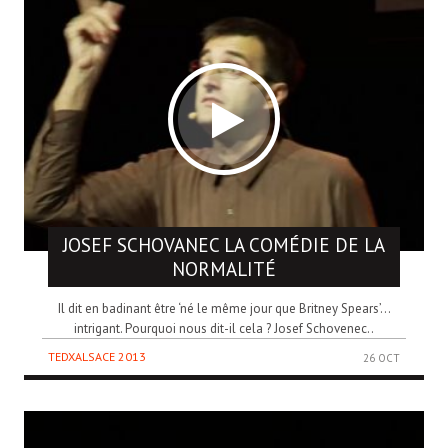
JOSEF SCHOVANEC
LA COMÉDIE DE LA
NORMALITÉ
Il dit en badinant être ‘né le même jour que Britney Spears’…
intrigant. Pourquoi nous dit-il cela ? Josef Schovenec..
TEDXALSACE 2013
26 OCT