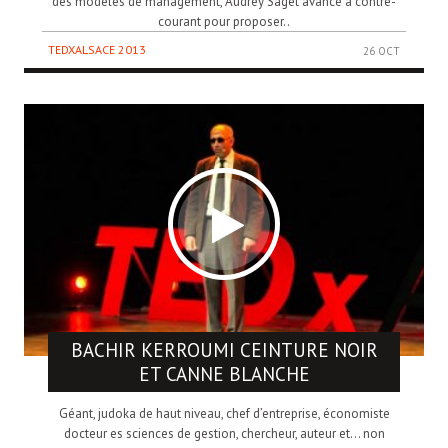
des modèles de management, Audrey Saget avance à contre-
courant pour proposer..
TEDXALSACE 2013
26 OCT
BACHIR KERROUMI
CEINTURE NOIR
ET CANNE BLANCHE
Géant, judoka de haut niveau, chef d’entreprise, économiste
docteur es sciences de gestion, chercheur, auteur et… non