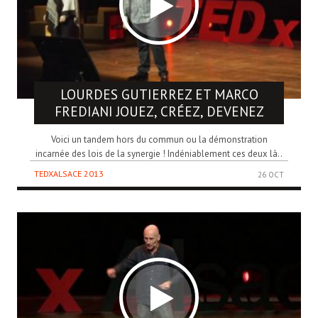
LOURDES GUTIERREZ ET MARCO
FREDIANI
JOUEZ, CRÉEZ, DEVENEZ
Voici un tandem hors du commun ou la démonstration
incarnée des lois de la synergie ! Indéniablement ces deux là..
TEDXALSACE 2013
26 OCT