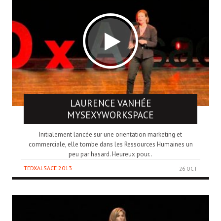
LAURENCE VANHÉE
MYSEXYWORKSPACE
Initialement lancée sur une orientation marketing et
commerciale, elle tombe dans les Ressources Humaines un
peu par hasard. Heureux pour..
TEDXALSACE 2013
26 OCT