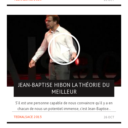
JEAN-BAPTISE HIBON
LA THÉORIE DU
MEILLEUR
S’il est une personne capable de nous convaincre qu’il y a en
chacun de nous un potentiel immense, c’est Jean-Baptise..
TEDXALSACE 2013
26 OCT