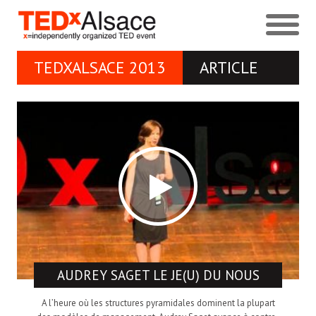
TEDXALSACE 2013
ARTICLE
AUDREY SAGET
LE JE(U) DU NOUS
A l’heure où les structures pyramidales dominent la plupart