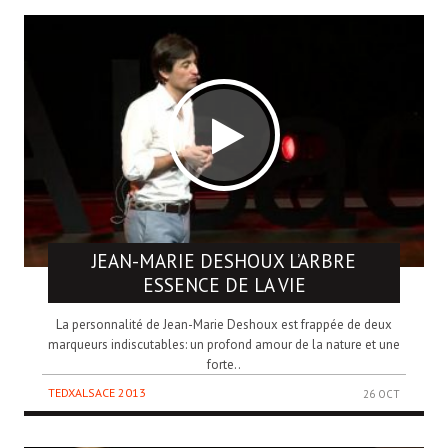
JEAN-MARIE DESHOUX
L’ARBRE
ESSENCE DE LA VIE
La personnalité de Jean-Marie Deshoux est frappée de deux
marqueurs indiscutables: un profond amour de la nature et une
forte..
TEDXALSACE 2013
26 OCT