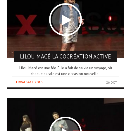
LILOU MACÉ
LA COCRÉATION ACTIVE
Lilou Macé est une fée. Elle a fait de sa vie un voyage, où
chaque escale est une occasion nouvelle..
TEDXALSACE 2013
26 OCT