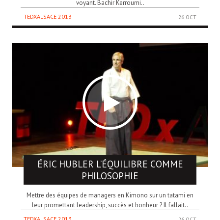
voyant. Bachir Kerroumi..
TEDXALSACE 2013
26 OCT
ÉRIC HUBLER
L’ÉQUILIBRE COMME
PHILOSOPHIE
Mettre des équipes de managers en Kimono sur un tatami en
leur promettant leadership, succès et bonheur ? Il fallait..
TEDXALSACE 2013
26 OCT