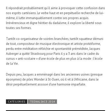
Il répondrait probablement qu’il aime à provoquer cette confusion dans
nos esprits cartésiens. Le verbe haut et en perpétuelle recherche de lui-
même, il lutte immanquablement contre ses propres acquis.
Irrévérencieux et digne héritier du dadaïsme, il explore la liberté sous
toutes ses formes.
Tantôt co-organisateur de soirées branchées, tantôt squatteur démuni
de tout, compositeur de musique électronique et artiste protéiforme,
perdu entre méditation réfléchie et spontanéité préméditée, Jacques
Auberger a quitté Strasbourg pour Paris il y a 3 ans dans le cadre du
cursus « anti-scolaire » d’une école de plus en plus à la mode : l’école
de la Vie.
Depuis peu, Jacques a emménagé dans les anciennes usines (presque
éponymes) de piles Wonder à St-Ouen, où il vit à l’Africaine, dans le
désir perpétuellement assouvi d’une harmonie imparfaite.
CATÉGORIES
TEDXALSACE 2014