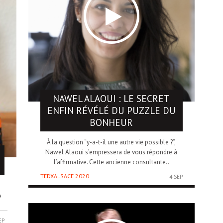
NAWEL ALAOUI
: LE SECRET
ENFIN RÉVÉLÉ DU PUZZLE DU
BONHEUR
À la question “y-a-t-il une autre vie possible ?”,
Nawel Alaoui s’empressera de vous répondre à
l’affirmative. Cette ancienne consultante..
TEDXALSACE 2020
4 SEP
n
e
EP