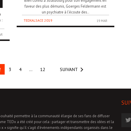
Bien connu à Strasbourg pour son engagement en
faveur des plus démunis, Goerges Feldermann est
un psychiatre à l’écoute des..
a
 :
TEDXALSACE 2019
19 MAR
AR
2
3
4
…
12
SUIVANT
SUI
souhaité permettre à la communauté élargie de ses fans de diffuser
mme TEDx a été créé pour cela : partager et transmettre des idées et la
 x » signifie qu’il s’agit d’évènements indépendants organisés dans le