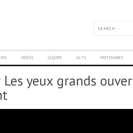
IEWS
VIDÉOS
L’ÉQUIPE
ACTU
PARTENAIRES
r
Les yeux grands ouvert
nt